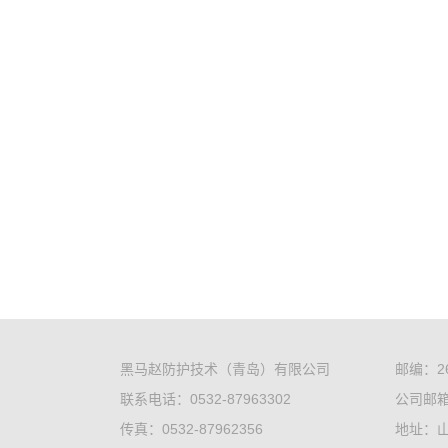
黑马赵防护技术（青岛）有限公司
邮编：26
联系电话：0532-87963302
公司邮箱：
传真：0532-87962356
地址：山