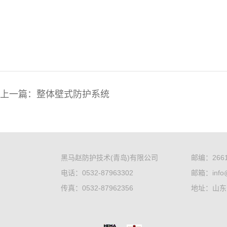
上一篇：整体壁式防护系统
黑马赵防护技术(青岛)有限公司
邮编：2661
电话：0532-87963302
邮箱：info@
传真：0532-87962356
地址：山东